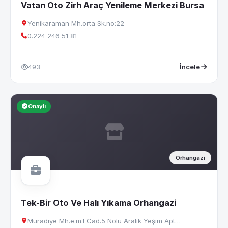
Vatan Oto Zirh Araç Yenileme Merkezi Bursa
Yenikaraman Mh.orta Sk.no:22
0.224 246 51 81
493
İncele
Onaylı
Orhangazi
Tek-Bir Oto Ve Halı Yıkama Orhangazi
Muradiye Mh.e.m.l Cad.5 Nolu Aralık Yeşim Apt…