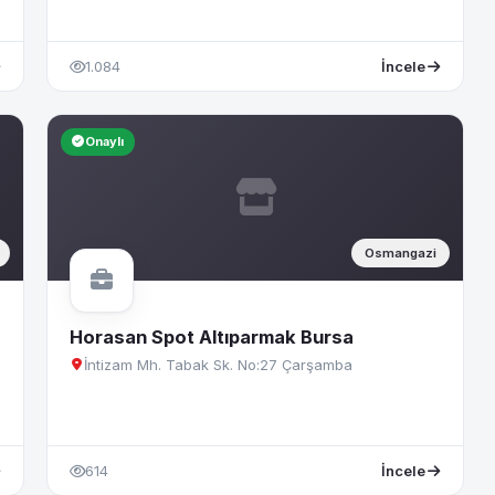
1.084
İncele
Onaylı
Osmangazi
Horasan Spot Altıparmak Bursa
İntizam Mh. Tabak Sk. No:27 Çarşamba
614
İncele