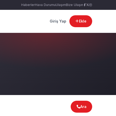
Haberler
Hava Durumu
Ulaşım
Bize Ulaşın
Giriş Yap
Ekle
Ara