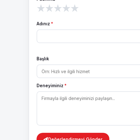
★
★
★
★
★
Adınız
*
Başlık
Deneyiminiz
*
Değerlendirmeyi Gönder