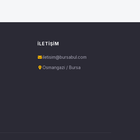
İLETIŞIM
iletisim@bursabul.com
Osmangazi / Bursa