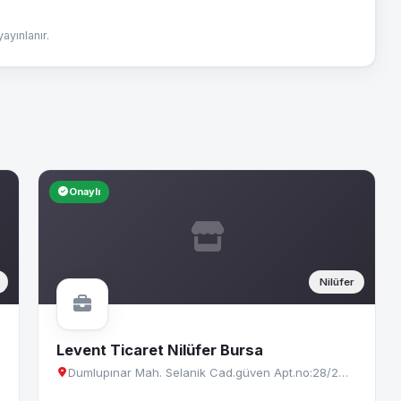
yınlanır.
Onaylı
Nilüfer
Levent Ticaret Nilüfer Bursa
Dumlupınar Mah. Selanik Cad.güven Apt.no:28/2…