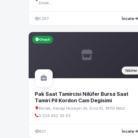
Emek…
1.267
İncele
Onaylı
Nilüfer
Pak Saat Tamircisi Nilüfer Bursa Saat
Tamiri Pil Kordon Cam Degisimi
Konak, Kasap Hüseyin Sk. D:no.10, 16110 Nilüf…
0.224 452 35 63
921
İncele