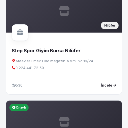
Nilüfer
Step Spor Giyim Bursa Nilüfer
Ataevler Emek Cad.magazin A.v.m. No:19/24
0.224 441 72 50
530
İncele
Onaylı