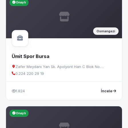
Onaylı
Osmangazi
Ümit Spor Bursa
Zafer Meydanı Yan Sk. Apolyont Han C Blok No.…
0.224 220 29 19
1.824
İncele
Onaylı