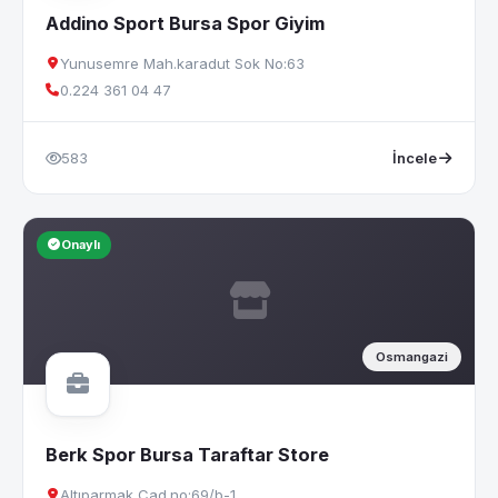
Addino Sport Bursa Spor Giyim
Yunusemre Mah.karadut Sok No:63
0.224 361 04 47
583
İncele
Onaylı
Osmangazi
Berk Spor Bursa Taraftar Store
Altıparmak Cad.no:69/b-1