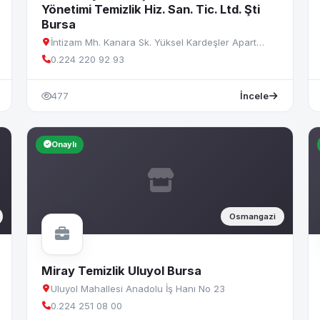
Yönetimi Temizlik Hiz. San. Tic. Ltd. Şti
Bursa
İntizam Mh. Kanara Sk. Yüksel Kardeşler Apart…
0.224 220 92 93
477
İncele
Onaylı
Osmangazi
Miray Temizlik Uluyol Bursa
Uluyol Mahallesi Anadolu İş Hanı No 23
0.224 251 08 00