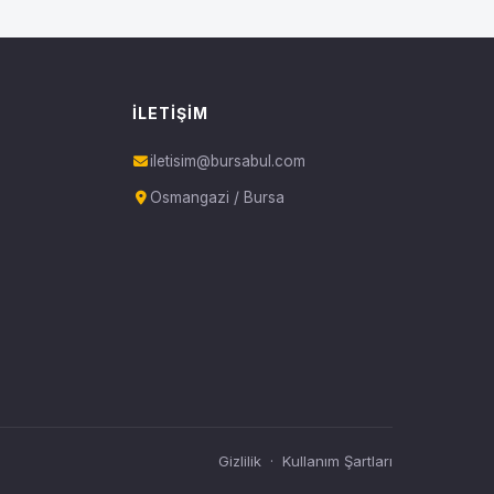
İLETIŞIM
iletisim@bursabul.com
Osmangazi / Bursa
Gizlilik
·
Kullanım Şartları