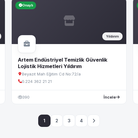
Onaylı
Yıldırım
Artem Endüstriyel Temizlik Güvenlik
Lojistik Hizmetleri Yıldırım
Beyazıt Mah Eğitim Cd No:72/a
0.224 362 21 21
390
İncele
1
2
3
4