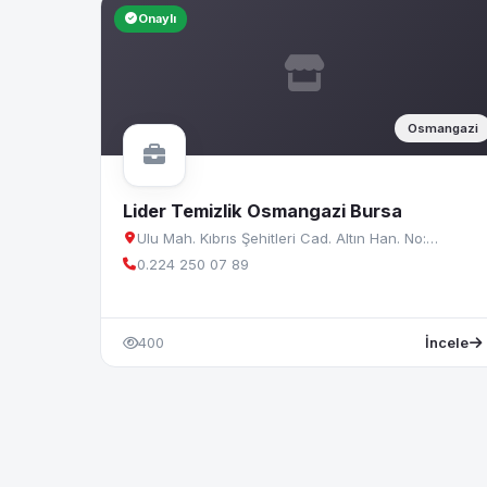
Onaylı
Osmangazi
Lider Temizlik Osmangazi Bursa
Ulu Mah. Kıbrıs Şehitleri Cad. Altın Han. No:…
0.224 250 07 89
400
İncele