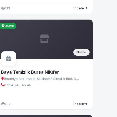
413
İncele
Onaylı
Nilüfer
Baya Temizlik Bursa Nilüfer
İhsaniye Mh. İmaret Sk.ilham2 Sitesi B Blok D…
0.224 245 45 46
402
İncele