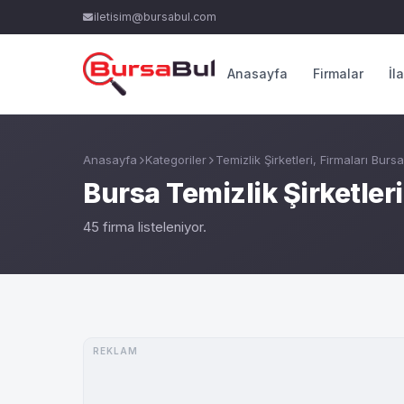
iletisim@bursabul.com
Anasayfa
Firmalar
İl
Anasayfa
Kategoriler
Temizlik Şirketleri, Firmaları Bursa
Bursa Temizlik Şirketleri
45 firma listeleniyor.