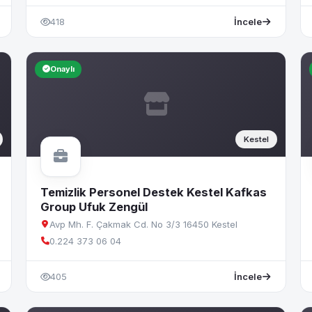
418
İncele
Onaylı
Kestel
Temizlik Personel Destek Kestel Kafkas
Group Ufuk Zengül
Avp Mh. F. Çakmak Cd. No 3/3 16450 Kestel
0.224 373 06 04
405
İncele