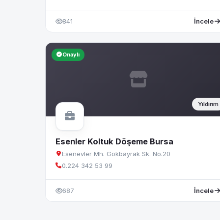
841
İncele
Onaylı
Yıldırım
Esenler Koltuk Döşeme Bursa
Esenevler Mh. Gökbayrak Sk. No.20
0.224 342 53 99
687
İncele