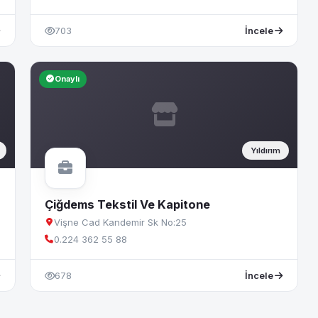
703
İncele
Onaylı
Yıldırım
Çiğdems Tekstil Ve Kapitone
Vişne Cad Kandemir Sk No:25
0.224 362 55 88
678
İncele