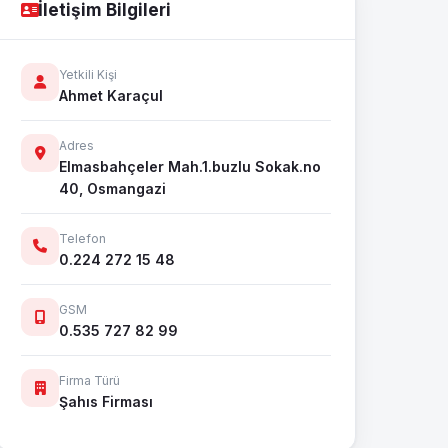
İletişim Bilgileri
Yetkili Kişi
Ahmet Karaçul
Adres
Elmasbahçeler Mah.1.buzlu Sokak.no
40, Osmangazi
Telefon
0.224 272 15 48
GSM
0.535 727 82 99
Firma Türü
Şahıs Firması