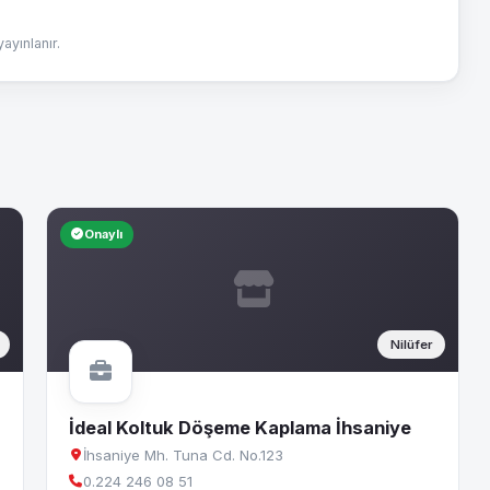
yınlanır.
Onaylı
Nilüfer
İdeal Koltuk Döşeme Kaplama İhsaniye
İhsaniye Mh. Tuna Cd. No.123
0.224 246 08 51