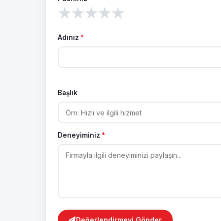
★
★
★
★
★
Adınız
*
Başlık
Deneyiminiz
*
Değerlendirmeyi Gönder