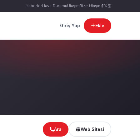
Haberler
Hava Durumu
Ulaşım
Bize Ulaşın
Giriş Yap
Ekle
Ara
Web Sitesi