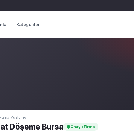
anlar
Kategoriler
plama Yüzleme
lat Döşeme Bursa
Onaylı Firma