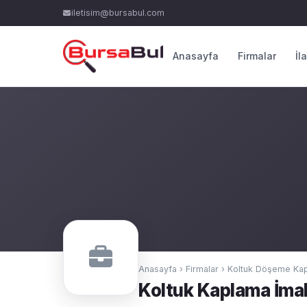
iletisim@bursabul.com
Anasayfa
Firmalar
İl
Anasayfa
›
Firmalar
›
Koltuk Döşeme Ka
Koltuk Kaplama İma