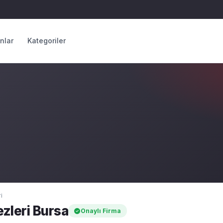
anlar
Kategoriler
i
zleri Bursa
Onaylı Firma