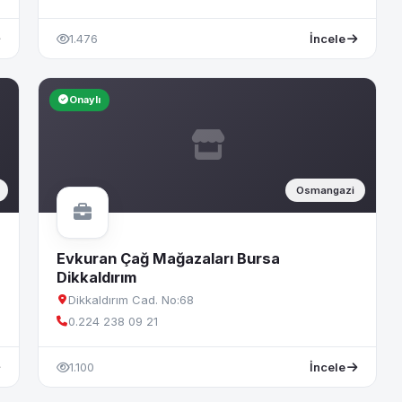
1.476
İncele
Onaylı
Osmangazi
Evkuran Çağ Mağazaları Bursa
Dikkaldırım
Dikkaldırım Cad. No:68
0.224 238 09 21
1.100
İncele