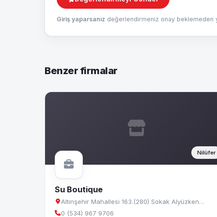
Giriş yaparsanız
değerlendirmeniz onay beklemeden ya
Benzer firmalar
Nilüfer
Su Boutique
Altınşehir Mahallesi 163.(280) Sokak Alyüzken…
0 (534) 967 9706