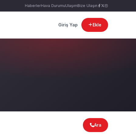
Haberler
Hava Durumu
Ulaşım
Bize Ulaşın
Giriş Yap
Ekle
Ara