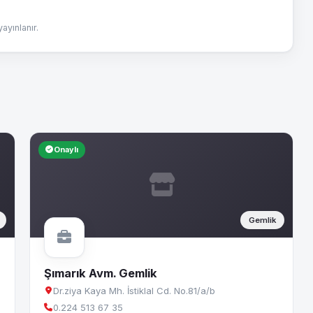
yınlanır.
Onaylı
Gemlik
Şımarık Avm. Gemlik
Dr.ziya Kaya Mh. İstiklal Cd. No.81/a/b
0.224 513 67 35