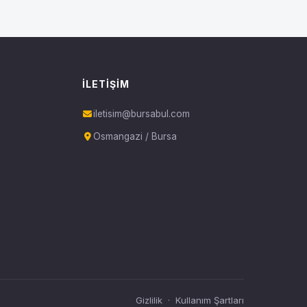
İLETIŞIM
iletisim@bursabul.com
Osmangazi / Bursa
Gizlilik
·
Kullanım Şartları