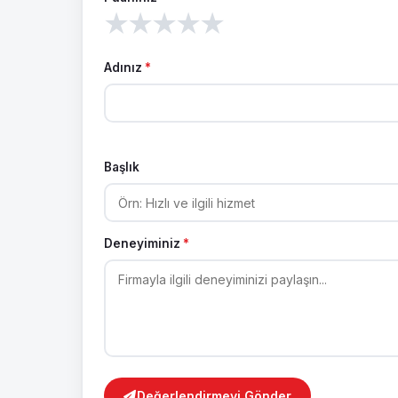
★
★
★
★
★
Adınız
*
Başlık
Deneyiminiz
*
Değerlendirmeyi Gönder