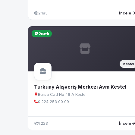
2.183
İncele
Onaylı
Kestel
Turkuay Alışveriş Merkezi Avm Kestel
Bursa Cad No 46 A Kestel
0.224 253 00 09
1.223
İncele