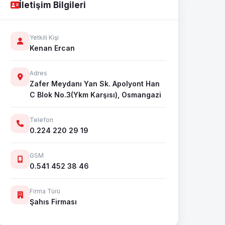
İletişim Bilgileri
Yetkili Kişi
Kenan Ercan
Adres
Zafer Meydanı Yan Sk. Apolyont Han
C Blok No.3(Ykm Karşısı), Osmangazi
Telefon
0.224 220 29 19
GSM
0.541 452 38 46
Firma Türü
Şahıs Firması