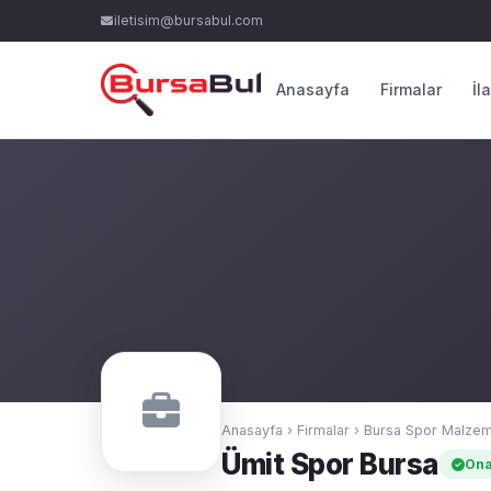
iletisim@bursabul.com
Anasayfa
Firmalar
İl
Anasayfa
›
Firmalar
›
Bursa Spor Malzeme
Ümit Spor Bursa
Ona