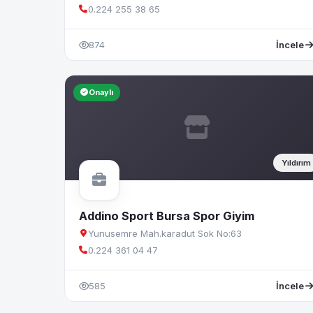
0.224 255 38 65
874
İncele
Onaylı
Yıldırım
Addino Sport Bursa Spor Giyim
Yunusemre Mah.karadut Sok No:63
0.224 361 04 47
585
İncele