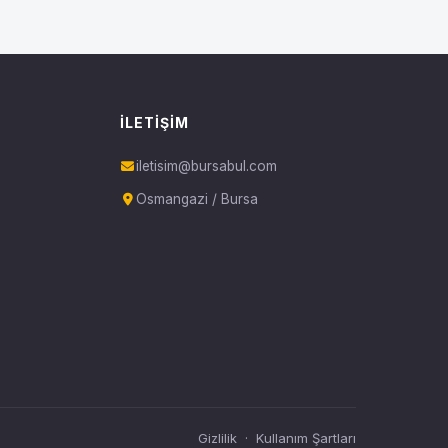
İLETIŞIM
iletisim@bursabul.com
Osmangazi / Bursa
Gizlilik
·
Kullanım Şartları