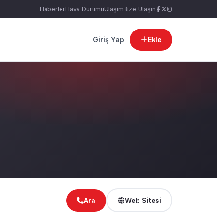
Haberler
Hava Durumu
Ulaşım
Bize Ulaşın
Giriş Yap
Ekle
Ara
Web Sitesi