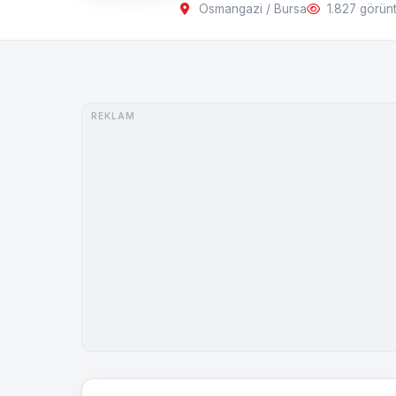
Osmangazi / Bursa
1.827 görün