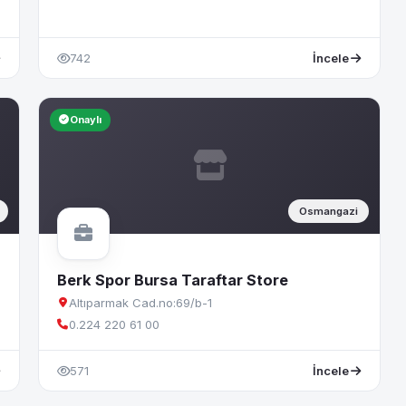
742
İncele
Onaylı
Osmangazi
Berk Spor Bursa Taraftar Store
Altıparmak Cad.no:69/b-1
0.224 220 61 00
571
İncele