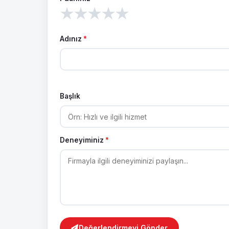
★
★
★
★
★
Adınız
*
Başlık
Deneyiminiz
*
Değerlendirmeyi Gönder