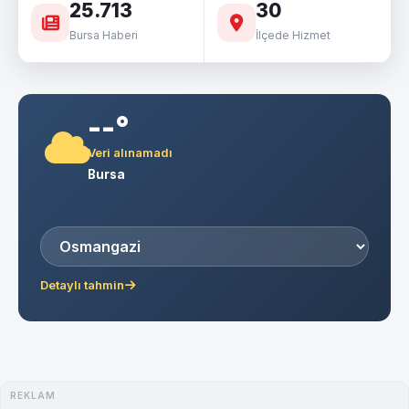
25.713
30
Bursa Haberi
İlçede Hizmet
--°
Veri alınamadı
Bursa
Detaylı tahmin