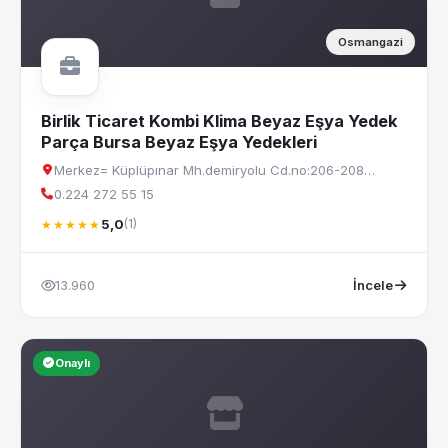
Osmangazi
Birlik Ticaret Kombi Klima Beyaz Eşya Yedek
Parça Bursa Beyaz Eşya Yedekleri
Merkez= Küplüpınar Mh.demiryolu Cd.no:206-208…
0.224 272 55 15
5,0
(1)
★★★★★
13.960
İncele
Onaylı