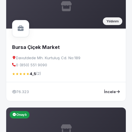
Yıldırım
Bursa Çiçek Market
Davutdede Mh. Kurtuluş Cd. No:189
0 (850) 551 9090
4,5
(2)
★★★★★
76.323
İncele
Onaylı