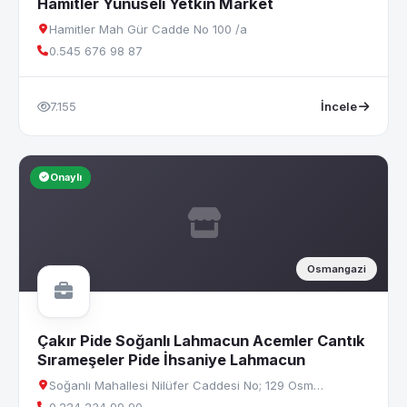
Hamitler Yunuseli Yetkin Market
Hamitler Mah Gür Cadde No 100 /a
0.545 676 98 87
7.155
İncele
Onaylı
Osmangazi
Çakır Pide Soğanlı Lahmacun Acemler Cantık
Sırameşeler Pide İhsaniye Lahmacun
Soğanlı Mahallesi Nilüfer Caddesi No; 129 Osm…