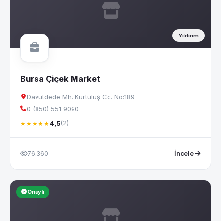
Yıldırım
Bursa Çiçek Market
Davutdede Mh. Kurtuluş Cd. No:189
0 (850) 551 9090
4,5
(2)
★★★★★
76.360
İncele
Onaylı