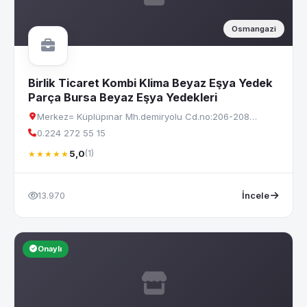
Osmangazi
Birlik Ticaret Kombi Klima Beyaz Eşya Yedek
Parça Bursa Beyaz Eşya Yedekleri
Merkez= Küplüpınar Mh.demiryolu Cd.no:206-208…
0.224 272 55 15
5,0
(1)
★★★★★
13.970
İncele
Onaylı