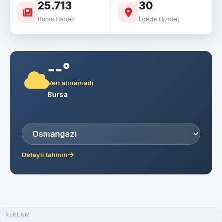
25.713
30
Bursa Haberi
İlçede Hizmet
--°
Veri alınamadı
Bursa
Detaylı tahmin