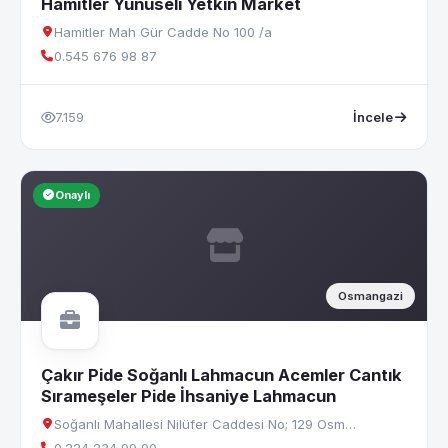
Hamitler Yunuseli Yetkin Market
Hamitler Mah Gür Cadde No 100 /a
0.545 676 98 87
7.159
İncele
Onaylı
Osmangazi
Çakır Pide Soğanlı Lahmacun Acemler Cantık
Sırameşeler Pide İhsaniye Lahmacun
Soğanlı Mahallesi Nilüfer Caddesi No; 129 Osm…