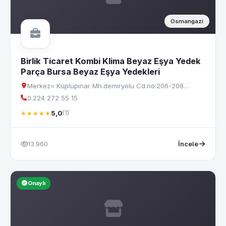
Osmangazi
Birlik Ticaret Kombi Klima Beyaz Eşya Yedek
Parça Bursa Beyaz Eşya Yedekleri
Merkez= Küplüpınar Mh.demiryolu Cd.no:206-208…
0.224 272 55 15
5,0
(1)
★★★★★
13.960
İncele
Onaylı