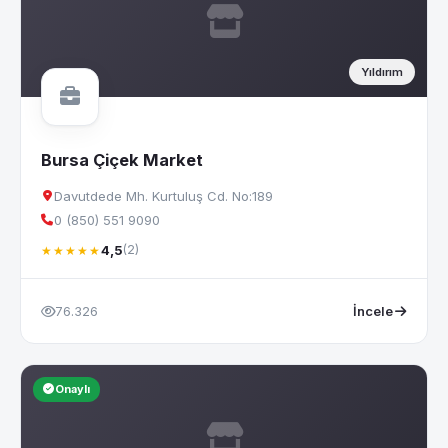
Yıldırım
Bursa Çiçek Market
Davutdede Mh. Kurtuluş Cd. No:189
0 (850) 551 9090
4,5
(2)
★★★★★
76.326
İncele
Onaylı