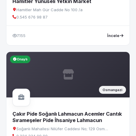
Hamitler Yunuseli Yetkin Market
Hamitler Mah Gür Cadde No 100 /a
0.545 676 98 87
7.155
İncele
Onaylı
Osmangazi
Çakır Pide Soğanlı Lahmacun Acemler Cantık
Sırameşeler Pide İhsaniye Lahmacun
Soğanlı Mahallesi Nilüfer Caddesi No; 129 Osm…