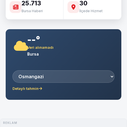
25.713
30
Bursa Haberi
İlçede Hizmet
--°
Veri alınamadı
Bursa
Detaylı tahmin