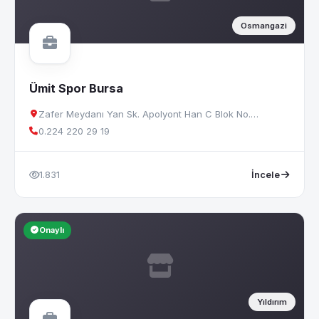
Osmangazi
Ümit Spor Bursa
Zafer Meydanı Yan Sk. Apolyont Han C Blok No.…
0.224 220 29 19
1.831
İncele
Onaylı
Yıldırım